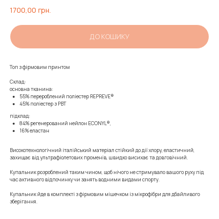
1700,00
грн.
ДО КОШИКУ
Топ з фірмовим принтом
Склад:
основна тканина:
55% перероблений поліестер REPREVE®
45% поліестер з PBT
підклад:
84% регенерований нейлон ECONYL®,
16% еластан
Високотехнологічний італійський матеріал стійкий до дії хлору, еластичний,
захищає від ультрафіолетових променів, швидко висихає та довговічний.
Купальник розроблений таким чином, щоб нічого не стримувало вашого руху під
час активного відпочинку чи занять водними видами спорту.
Купальник йде в комплекті з фірмовим мішечком із мікрофібри для дбайливого
зберігання.