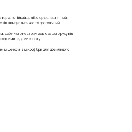
теріал стійкий до дії хлору, еластичний,
нів, швидко висихає та довговічний.
, щоб нічого не стримувало вашого руху під
ь водними видами спорту.
им мішечком із мікрофібри для дбайливого