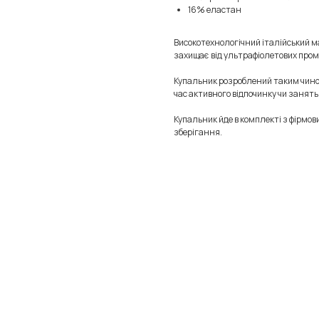
16% еластан
Високотехнологічний італійський ма
захищає від ультрафіолетових проме
Купальник розроблений таким чином
час активного відпочинку чи занят
Купальник йде в комплекті з фірмов
зберігання.