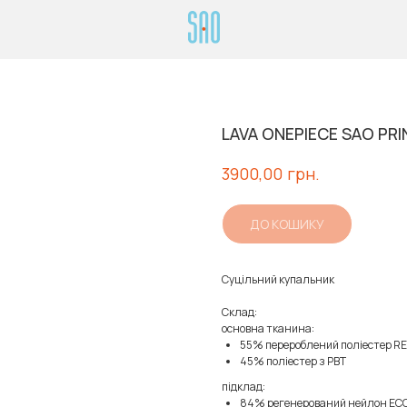
LAVA ONEPIECE SAO PRI
грн.
3900,00
ДО КОШИКУ
Суцільний купальник
Склад:
основна тканина:
55% перероблений поліестер R
45% поліестер з PBT
підклад:
84% регенерований нейлон EC