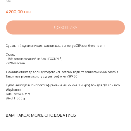
SAO
4200,00
грн.
ДО КОШИКУ
Суцільний купальник для водних видів спорту з ZIP застібкою на спині
Склад:
- 78% регенерований нейлон ECONYL®,
- 22% еластан
Тканина стійка до впливу хлорованої і солоної води, та сонцезахисних засобів.
Також має рівень захисту від ультрафіолету SPF 50
Купальник йде в комплекті з фірмовим мішечком із мікрофібри для дбайливого
зберігання.
lwh: 17x25x10 mm
Weight: 500 g
ВАМ ТАКОЖ МОЖЕ СПОДОБАТИСЬ