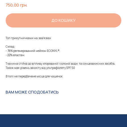
750,00
грн.
ДО КОШИКУ
Топ трикутничками на зав'язках
Склад:
- 78% регенерований нейлон ECONYL®,
- 22% еластан
Тканина стійка до впливу хлорованої і солоної води, та сонцезахисних засобів.
Також має рівень захисту від ультрафіолету SPF 50
В топі не передбачене місце для чашечок.
ВАМ МОЖЕ СПОДОБАТИСЬ