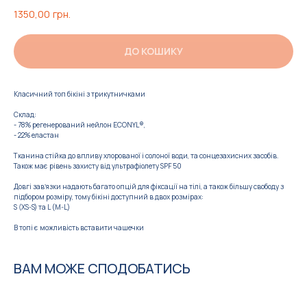
1350,00
грн.
ДО КОШИКУ
Класичний топ бікіні з трикутничками
Склад:
- 78% регенерований нейлон ECONYL®,
- 22% еластан
Тканина стійка до впливу хлорованої і солоної води, та сонцезахисних засобів.
Також має рівень захисту від ультрафіолету SPF 50
Довгі завʼязки надають багато опцій для фіксації на тілі, а також більшу свободу з
підбором розміру, тому бікіні доступний в двох розмірах:
S (XS-S) та L (M-L)
В топі є можливість вставити чашечки
ВАМ МОЖЕ СПОДОБАТИСЬ