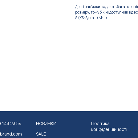
Довгі завʼязки надають багато опцій 
розміру, тому бікіні доступний в дво
S (XS-S) та L (M-L)
) 143 23 54
НОВИНКИ
Політика
конфіденційності
obrand.com
SALE