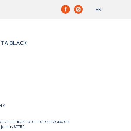
EN
NTA BLACK
YL®,
 і солоної води, та сонцезахисних засобів.
афіолету SPF 50