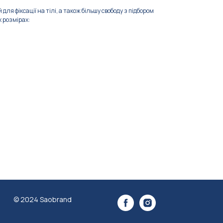
для фіксації на тілі, а також більшу свободу з підбором
х розмірах:
© 2024 Saobrand