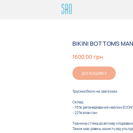
BIKINI BOTTOMS MA
грн.
1600,00
ДО КОШИКУ
Трусики бікіні на завʼязках
Склад:
- 78% регенерований нейлон ECON
- 22% еластан
Тканина стійка до впливу хлорованої
Також має рівень захисту від ультр